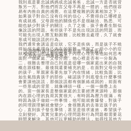
我到底是要忠誠媽媽或忠誠爸爸，忠誠一方是否就背
叛另一方。對他們而言父母不再是一體的，他們很容
易有內咎自責的感覺。在這麼複雜的因素相加之下，
如果孩子對自己沒有任何的信心，不覺得自己哪裡是
有成就感、父母跟他的關係也不是很融洽、熟悉、可
能也缺少對孩子的關注，久了之後，孩子會產生類似
像說謊的問題。有些孩子不是先出現說謊的問題，而
可能先出現人際互動困難，比較難去處理，久了就會
形成可能說謊的行為。
我們通常會講這是症狀，它不是疾病，而是孩子不曉
得如何去處理自己內在的困難，增加了一些小小的症
父母間對孩子的問題要有共識，管教責任
狀和狀況。所以要先從孩子內在心理去看他如何思考
不是在單一個家長身上。
面對一個家庭、父母分開，他心裡是否有一分裂為
二，很難去整理自己到底是從哪一個家庭出來的自我
概念跟樣貌。最後我還要補充的是，在面對父母分開
的孩子，單親家長要先放下內在情緒，比較負面，比
如生氣指責孩子的部份，確認孩子到底發生什麼事情
會要讓他說謊，那個說謊都有個脈絡成因的，前面有
一些形成的背景，就像磚頭一樣，一個一個疊上去
的。當一個家長是整個家庭的主要經濟來源時，那個
內在跟心理的負荷其實很大，有時因為壓力很滿，有
時因為孩子做錯一件事情，他可能就會爆發，對孩子
的同理跟理解就會變少，會很難真的去靠近孩子的
心，直到孩子發生事情，甚至是很求速效，希望孩子
立刻變好。其實兒童的心理問題和行為問題都需要花
時間來解決，其他可以更輔助的辦法，如尋找其他方
式、專業資源、諮商心理師諮詢討論，看看孩子是否
有一些狀態是可以被幫忙的，或是父母心裡在想一些