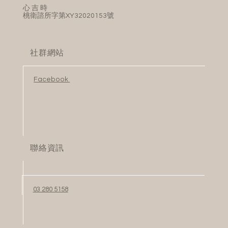
事情時，是否可以多一些不一樣的做法，或是有什麼
​心 吉 時
方法更能幫助親子關係變得更好。向外界多一些求援
桃衛諮所字第XY32020153號
或增加一些資源，在協助跟孩子之間的關係多一些空
間，不會那麼壓迫跟窄小。
主持人： 相信很多孩子都不喜歡說謊，說謊一定有
他的因素脈絡，希望家長多去瞭解孩子的因素在哪，
社群網站
有不懂或需要的地方可以尋求外界資源。在此謝謝鄧
宏瑜諮商心理師接受如楓的訪問。
老師，謝謝您。鄧宏瑜心理師：謝謝。
Facebook
聯絡資訊
03 280 5158