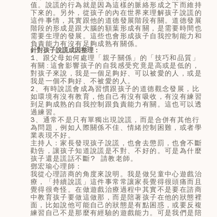
值。說謊的行為就是因為這樣的脈絡形成之下而維持
下來的。另外，從孩子的內在世界來理解孩子說謊的
這件事情，其實跟他的道德發展階段有關。道德發展
階段的形成是跟大腦的額葉形成有關，是需要時間也
需要生理的發展。這些也會形成孩子自我控制能力和
負責能力有沒有足夠成熟有關係。
針對孩子說謊成因整理：
1、跟父母如何處理「親子關係」的「技巧和品質」
有關:這會影響孩子的自我感受究竟是高或是低的，
對孩子來說，我是一個足夠好、可以被愛的人，或是
我是一個不夠好、不被愛的人。
2、有時說謊會成為習慣跟孩子的道德觀念發展，比
如環境有沒有教育，他自己有沒有吸收，有沒有練習
到足夠成熟的自我控制跟負責能力有關。這也可以透
過練習。
3、通常不是只有單獨出現說謊，而是合併有其他行
為問題，例如人際關係不佳、情緒控制困難，或者學
業表現不好。
主持人：家長發現孩子說謊，也會去懲罰，也會不斷
勸告，讓孩子知道說謊是不對、不好的。可是為什麼
孩子還是謊話不斷? 請教老師。
鄧宏瑜心理師：
我從心理諮商的角度來說明。我是做兒童中心遊戲治
療，「持續說謊」這件事常常讓家長覺得很頭痛而且
覺得很奇怪。在做遊戲治療過程中其實不是要在諮商
中教育孩子要做這做那，而是陪著孩子在他的狀態裡
面，比如說他可能自己的狀態是有點困惑，或要反複
練習自己不是那麼有經驗的遊戲能力。可是我們是陪