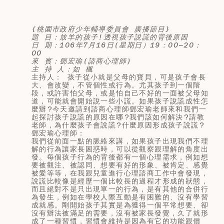
{桃園市政府少年輔導委員會 廣播節目}
題 目：放羊的孩子!透視孩子說謊的背後原因
日 期：106年7月16日(星期日）19：00~20：
00
來 賓：鄧宏瑜(諮商心理師)
主 持 人：如 楓
主持人： 孩子從小就是父母的寶貝，可是孩子會長
大、會改變，不管個性或行為。尤其孩子到一個階
段，或許害怕父母，或是怕自己不好的一面被父母知
道，可能就會開始說一些小謊。如果孩子說謊成性怎
麼辦?今天邀請到諮商心理師鄧宏瑜老師來和我們一
起探討孩子說謊的原因在哪?我們該如何解決?請教
老師，為什麼孩子會說謊?什麼原因形成孩子說謊?
鄧宏瑜心理師：
我們從前面一點的脈絡來講，如果孩子出現我們不理
解的行為讓家長困惑時，可以從觀察跟理解的角度出
發。每個孩子行為的背後都有一個心理需求，例如想
要被觀注、被認同、想要有好的形象、被肯定、感覺
被愛等等，在我跟兒童進行心理諮商工作中會發現，
說謊比較像是經歷一個比較長的過程才形成的狀態，
而且絕對不是只出現單一的行為，是有其他的合併行
為發生，例如在學校人際互動是有困難的、沒有學習
成就感。剛開始孩子其實是為獲得一個平常想要、卻
沒有辦法被滿足的需要，沒有被家長發覺，久了就形
成了一種習慣，習慣會維持是因為有它的功能跟價