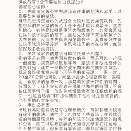
導或教育?父母要如何自我認知?
鄧宏瑜心理師：
1. 先釐清父母心中對說謊這件事的想法和感受，以
及要如何做的做法。
有時先想清楚自己的狀態會比較知道要如何執行。先
想想我們在父母的角色上是不是比較容易緊張、焦慮
和擔心，有時是比較過度誇大和想像的，其實會造成
在得知孩子說謊的當下，無法先冷靜下來理解孩子的
內在動機，反而會先指責和懲罰孩子。其實最好在得
知孩子說謊時要冷靜，多思考孩子的內在狀態，像個
偵探般多收集資訊。
2. 平常做家長的是否有時間跟孩子相處？
指的不是在同一個房間各做各的事，而是可以一起玩
一個桌遊，撲克牌或散步等等，跟孩子有彼此陪伴的
優質時光，建立一些屬於孩子間正向的關係跟氣氛。
我常會跟帶兒童來做心理諮商的家長說，一週一次，
20至30分鐘也可以，就至少要像心理諮商般，很穩
定、很規律的每週一次，那是屬於孩子跟你的時間，
時間久了，孩子會知道這是屬於他和你的時間，不會
被任何事情干擾，他對你就慢慢會有信任跟信賴的感
受--他也會感覺到在那個關係中他可能是會被愛的、
他不用擔心太多事情。
3. 事出必有因：
出現行為問題背後是有心理動機的，當家長能比較理
解孩子的想法、個性時，也收集了些資訊，在尋找合
適的時機跟環境時，冷靜的和孩子討論他說謊的動機
和企圖，除了可以直接讓孩子知道父母有在注意你，
但不是生氣你，想多瞭解靠近你。而且記得這要維持