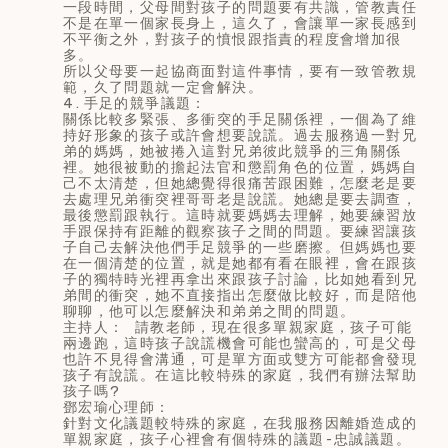
一段時間，父母間對孩子的問題要有共識，管教責任
不是在單一個家長身上，這久了，會讓單一家長感到
不平衡之外，對孩子的憤恨跟指責的程度會增加很
多。
所以父母要一起協商面對這件事情，要有一致管教規
範，久了問題就一定會解決。
4.手足的競爭議題：
關係比較多緊張、多衝突的手足關係裡，一個為了維
持好形象的孩子或許會想要說謊。過去服務過一對兄
弟的媽媽，她被捲入這對兄弟彼此競爭的三角關係
裡。她很被動的擔起法官和懲罰角色的位置，媽媽自
己不太清楚，但她總覺得很痛苦跟困難，怎麼老是要
去處理兄弟衝突裡哥哥老是說謊。她總是要去調查，
最後懲罰跟執行。這時就要媽媽去理解，她要練習放
手跟保持有距離的觀察孩子之間的問題。要練習讓孩
子自己去解決他們手足競爭的一些磨擦。但媽媽也要
在一個清楚的位置，就是她都有看在眼裡，會在跟孩
子的獨特時光裡再拿出來跟孩子討論，比如她看到兄
弟間的衝突，她不直接指出怎麼做比較好，而是陪他
聊聊，他可以怎麼解決和弟弟之間的問題。
主持人： 請教老師，現在很多單親家庭，孩子可能
兩邊跑，這時孩子說謊機會可能也蠻高的，可是父母
也許不見得會溝通，可是單方面或雙方可能都會發現
孩子有說謊。在這比較特殊的家庭，我們有辦法幫助
孩子嗎?
鄧宏瑜心理師：
針對文化議題較特殊的家庭，在我服務因離婚造成的
單親家庭，孩子心裡會有個特殊的議題-忠誠議題。