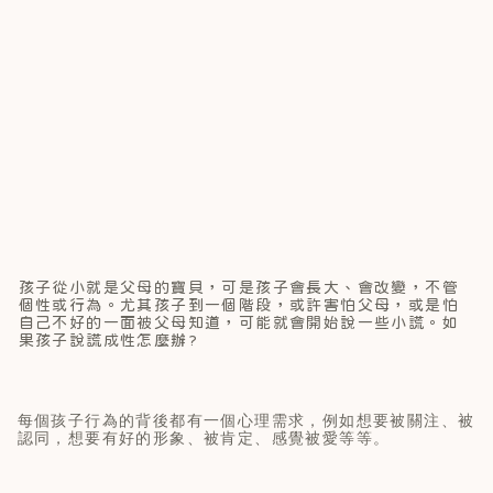
孩子從小就是父母的寶貝，可是孩子會長大、會改變，不管
個性或行為。尤其孩子到一個階段，或許害怕父母，或是怕
自己不好的一面被父母知道，可能就會開始說一些小謊。如
果孩子說謊成性怎麼辦?
每個孩子行為的背後都有一個心理需求，例如想要被關注、被
認同，想要有好的形象、被肯定、感覺被愛等等。