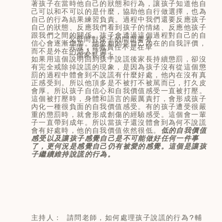
著孩子在當時他自己的狀態和行為，讓孩子知道他自
己可以和不可以的是什麼，協助他自行做選擇，也為
自己的行為結果練習負責。過程中我們還要反應孩子
自己的狀態、反應我們看到孩子的情緒、反應他孩子
跟我們之間的關係。孩子會透過這個過程對自己的自
父母間對孩子的問題要有
信心會逐漸增加。他依賴的是自己內在的自我評價，
共識，管教責任不是在單
而不是外在的他人評價。
一個家長身上
如果用這個說明回到孩子說謊後家長持續懲罰，卻沒
有完全戒除掉說謊的現象，是因為孩子沒有從這個懲
罰的過程中體會到不說謊有什麼好處，他內在沒有真
正感受到。所以他頂多是不被打不被駡而已，打久皮
會厚。所以孩子自信心和自我價值感受一直被打壓。
這個被打壓時，身體和語言的嚴厲責打，會形成孩子
內化一種很負面的自我價值感受。有的孩子遭受很嚴
重的懲罰時，就會形成創傷的經驗感受。這個會一輩
子一直帶到成年。所以當孩子還沒體會到為何不說謊
會有好處時，他的自我價值依然很低。
低的自我價值
感受以及讓孩子感覺自己是不可能做好任何一件事
了，更何況是感覺自己仍有被愛的感覺。這個是讓孩
子繼續維持說謊的行為。
主持人： 請問老師，如何處理孩子說謊的行為?輔