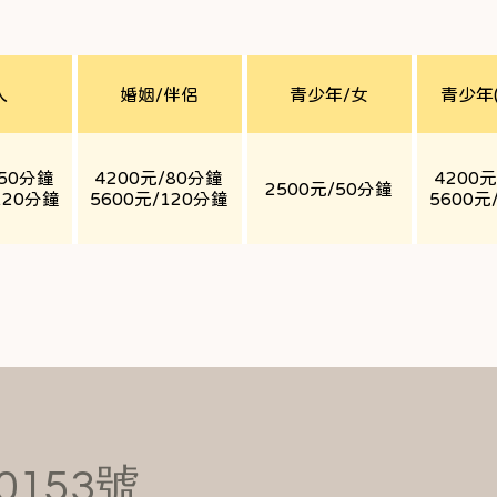
突議題

Individual Counseling: Intercul
Grief & Loss, Dream Exploratio
人
婚姻/伴侶
青少年/女
青少年
Depression, Bipolar, Anxiety Ca
3.伴侶諮商：伴侶親密關係溝通
Couple Therapy: Intimate Rela
/50分鐘
4200元/80分鐘
4200
Affairs, Breakup issues

2500元/50分鐘
120分鐘
5600元/120分鐘
5600元
4.青少女心理諮商及家屬心理
關係衝突等

Psychological Counseling for Ad
Phobia, Interpersonal Anxiety,
Relationship Conflicts, etc.

5.寵物失落、悲傷輔導團體、
治療成長團體

Pet Loss, Grief Counseling Gro
Communication Groups, Psycho
0153號
Growth Groups
