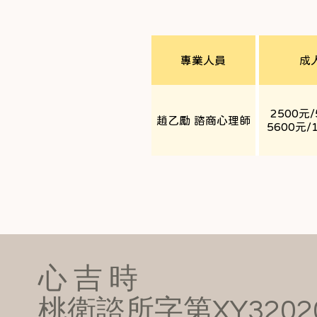
專業人員
成
2500元
趙乙勵 諮商心理師
5600元/
​心 吉 時
桃衛諮所字第XY3202