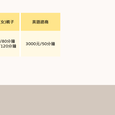
tural Adaptation, Stress Adjustment, 
n, Self-Exploration & Understanding, 
(女)親子
英語諮商
regiver Stress

、婚姻風暴外遇劈腿、分手議題

tionship Communication, Extramarital 
元/80分鐘
3000元/50分鐘
/120分鐘
諮詢：拒學、人際焦慮、課業壓力、家庭
olescents and their families: School 
 Academic Pressure, Family 
戲劇及人際溝通團體、心理劇團體、敘事
ups, Drama & Interpersonal 
drama Groups, Narrative Therapy 