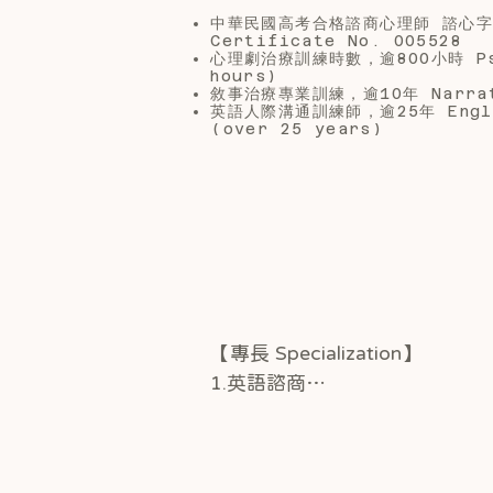
中華民國高考合格諮商心理師 諮心字第005
Certificate No. 005528
心理劇治療訓練時數，逾800小時 Psych
hours)
敘事治療專業訓練，逾10年 Narrativ
英語人際溝通訓練師，逾25年 English
(over 25 years)
【專長 Specialization】

1.英語諮商

English Counseling 

2.成人心理諮商：跨文化適應、
夢的探索、自我探索、憂鬱、躁