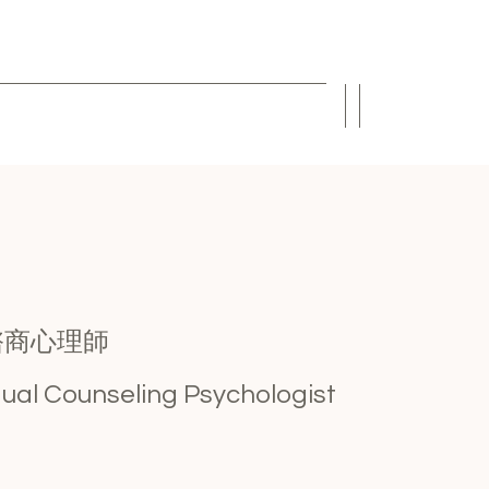
語諮商心理師
gual Counseling Psychologist